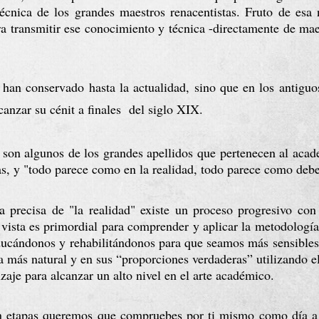
cnica de los grandes maestros renacentistas. Fruto de esa nec
a transmitir ese conocimiento y técnica -directamente de mae
han conservado hasta la actualidad, sino que en los antiguo
canzar su cénit a finales  del siglo XIX.
n algunos de los grandes apellidos que pertenecen al acade
s, y "todo parece como en la realidad, todo parece como deber
ca precisa de "la realidad" existe un proceso progresivo con
vista es primordial para comprender y aplicar la metodología
ducándonos y rehabilitándonos para que seamos más sensibles 
 más natural y en sus “proporciones verdaderas” utilizando e
zaje para alcanzar un alto nivel en el arte académico.
en etapas queremos que compruebes por ti mismo como día a dí