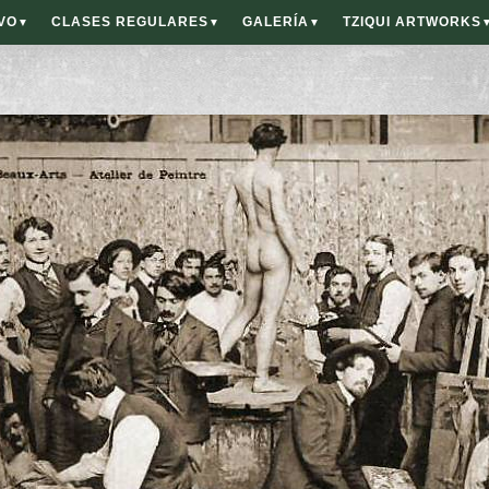
VO
CLASES REGULARES
GALERÍA
TZIQUI ARTWORKS
▼
▼
▼