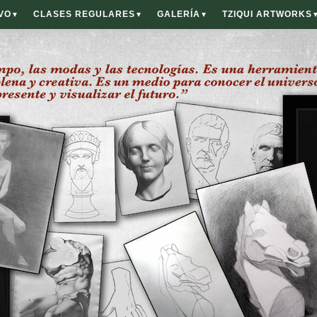
VO
CLASES REGULARES
GALERÍA
TZIQUI ARTWORKS
▼
▼
▼